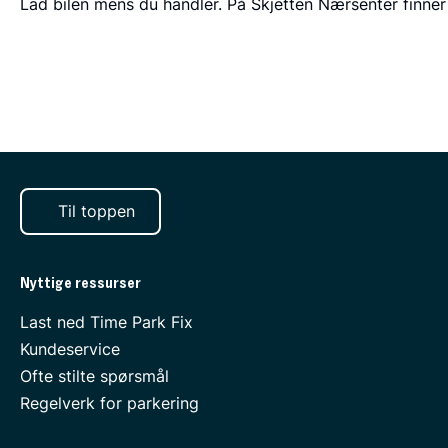
Lad bilen mens du handler. På Skjetten Nærsenter finner 
Til toppen
Nyttige ressurser
Last ned Time Park Fix
Kundeservice
Ofte stilte spørsmål
Regelverk for parkering